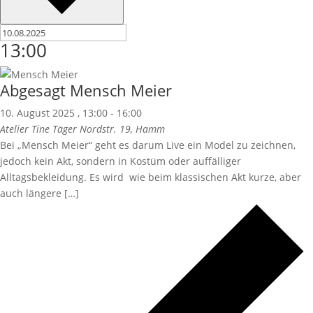
13:00
Abgesagt
Mensch Meier
10. August 2025 , 13:00
-
16:00
Atelier Tine Täger
Nordstr. 19, Hamm
Bei „Mensch Meier“ geht es darum Live ein Model zu zeichnen,
jedoch kein Akt, sondern in Kostüm oder auffälliger
Alltagsbekleidung. Es wird wie beim klassischen Akt kurze, aber
auch längere […]