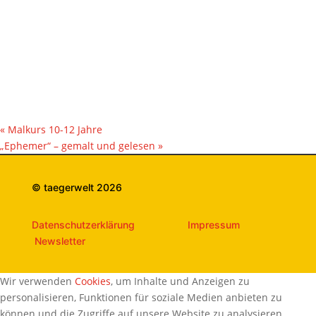
«
Malkurs 10-12 Jahre
„Ephemer“ – gemalt und gelesen
»
© taegerwelt 2026
Datenschutzerklärung
Impressum
Newsletter
Wir verwenden
Cookies
, um Inhalte und Anzeigen zu
personalisieren, Funktionen für soziale Medien anbieten zu
können und die Zugriffe auf unsere Website zu analysieren.